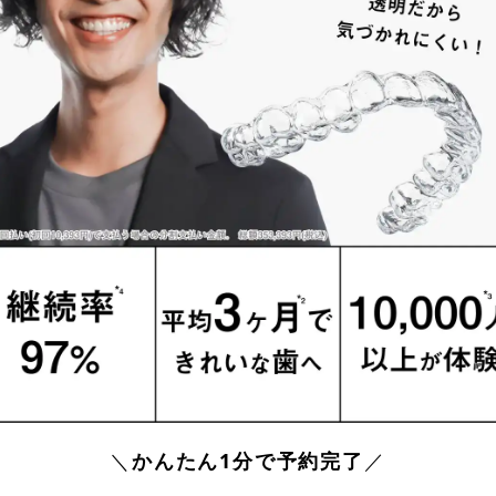
＼
かんたん1分で予約完了
／