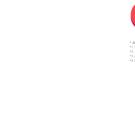
*
*1
*
*3
*4