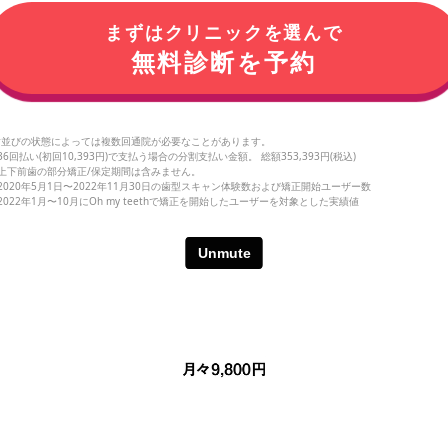
まずはクリニックを選んで
無料診断を予約
 歯並びの状態によっては複数回通院が必要なことがあります。
 36回払い(初回10,393円)で支払う場合の分割支払い金額。 総額353,393円(税込)
2 上下前歯の部分矯正/保定期間は含みません。
 2020年5月1日〜2022年11月30日の歯型スキャン体験数および矯正開始ユーザー数
 2022年1月〜10月にOh my teethで矯正を開始したユーザーを対象とした実績値