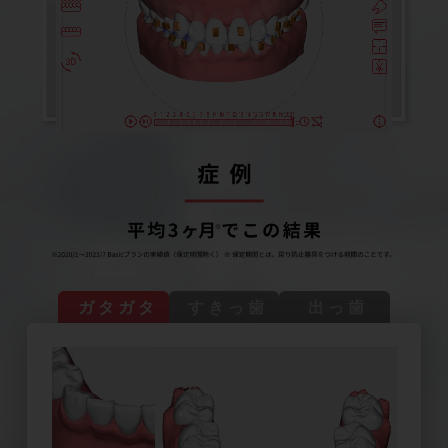
ガタガタ
すきっ歯
出っ歯