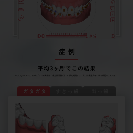
ガタガタ
すきっ歯
出っ歯