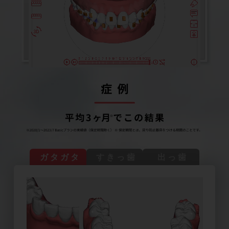
ガタガタ
すきっ歯
出っ歯